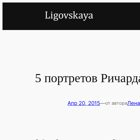
Перейти
к
содержимому
5 портретов Ричард
Апр 20, 2015
—
Лена
от автора