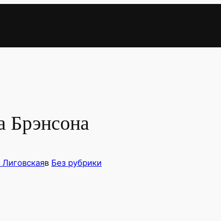
а Брэнсона
 Лиговская
в
Без рубрики