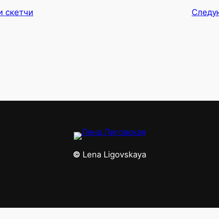
и скетчи
Следу
©
Lena Ligovskaya