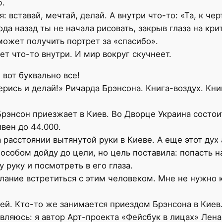
ю.
вставай, мечтай, делай. А внутри что-то: «Та, к чер
ода назад ты не начала рисовать, закрыв глаза на кри
может получить портрет за «спасибо».
ает что-то внутри. И мир вокруг скучнеет.
 вот буквально все!
ерись и делай!» Ричарда Брэнсона. Книга-воздух. Кни
 Брэнсон приезжает в Киев. Во Дворце Украина состо
ивен до 44.000.
а расстоянии вытянутой руки в Киеве. А еще этот дух
особом дойду до цели, но цель поставила: попасть н
 руку и посмотреть в его глаза.
елание встретиться с этим человеком. Мне не нужно 
ей. Кто-то же занимается приездом Брэнсона в Киев
авляюсь: я автор Арт-проекта «Фейсбук в лицах» Лен