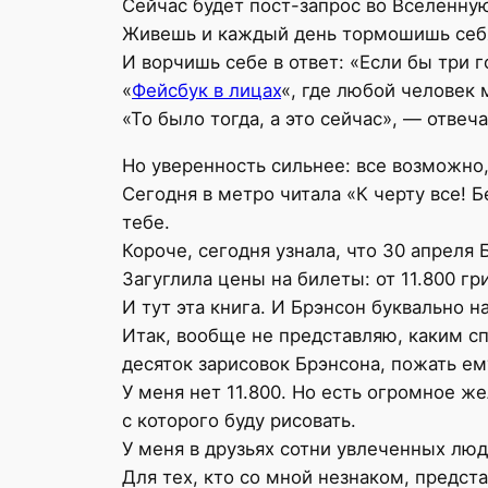
Сейчас будет пост-запрос во Вселенну
Живешь и каждый день тормошишь себя: 
И ворчишь себе в ответ: «Если бы три г
«
Фейсбук в лицах
«, где любой человек 
«То было тогда, а это сейчас», — отвеч
Но уверенность сильнее: все возможно,
Сегодня в метро читала «К черту все! Б
тебе.
Короче, сегодня узнала, что 30 апреля
Загуглила цены на билеты: от 11.800 гр
И тут эта книга. И Брэнсон буквально н
Итак, вообще не представляю, каким сп
десяток зарисовок Брэнсона, пожать ему
У меня нет 11.800. Но есть огромное ж
с которого буду рисовать.
У меня в друзьях сотни увлеченных люд
Для тех, кто со мной незнаком, предст