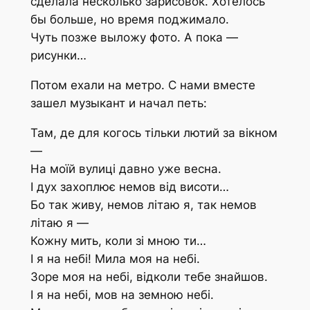
сделала несколько зарисовок. Хотелось
бы больше, но время поджимало.
Чуть позже выложу фото. А пока —
рисунки…
Потом ехали на метро. С нами вместе
зашел музыкант и начал петь:
Там, де для когось тільки лютий за вікном
—
На моїй вулиці давно уже весна.
І дух захоплює немов від висоти…
Бо так живу, немов літаю я, так немов
літаю я —
Кожну мить, коли зі мною ти…
І я на небі! Мила моя на небі.
Зоре моя на небі, відколи тебе знайшов.
І я на небі, мов на земною небі.