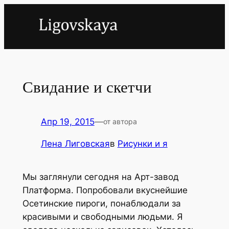
Перейти
к
содержимому
Свидание и скетчи
Апр 19, 2015
—
от автора
Лена Лиговская
в
Рисунки и я
Мы заглянули сегодня на Арт-завод
Платформа. Попробовали вкуснейшие
Осетинские пироги, понаблюдали за
красивыми и свободными людьми. Я