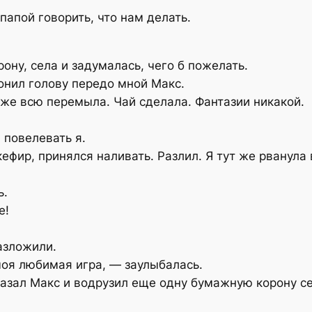
папой говорить, что нам делать.
ону, села и задумалась, чего б пожелать.
онил голову передо мной Макс.
 уже всю перемыла. Чай сделала. Фантазии никакой.
 повелевать я.
кефир, принялся наливать. Разлил. Я тут же рванула
ь.
е!
азложили.
оя любимая игра, — заулыбалась.
сказал Макс и водрузил еще одну бумажную корону с