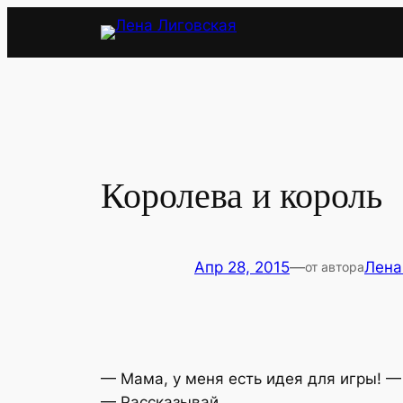
Перейти
к
содержимому
Королева и король
Апр 28, 2015
—
Лена
от автора
— Мама, у меня есть идея для игры! 
— Рассказывай.