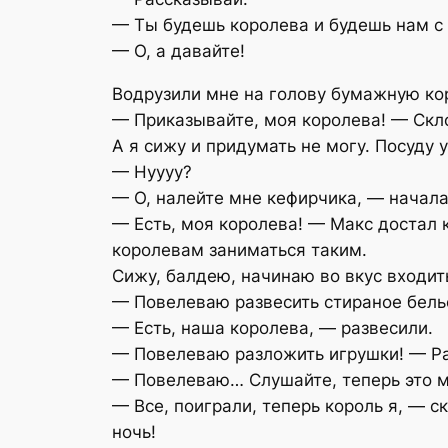
— Ты будешь королева и будешь нам с 
— О, а давайте!
Водрузили мне на голову бумажную кор
— Приказывайте, моя королева! — Скл
А я сижу и придумать не могу. Посуду
— Нуууу?
— О, налейте мне кефирчика, — начала
— Есть, моя королева! — Макс достал 
королевам заниматься таким.
Сижу, балдею, начинаю во вкус входит
— Повелеваю развесить стираное бель
— Есть, наша королева, — развесили.
— Повелеваю разложить игрушки! — Р
— Повелеваю… Слушайте, теперь это м
— Все, поиграли, теперь король я, — 
ночь!