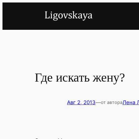
Перейти
к
содержимому
Где искать жену?
Авг 2, 2013
—
Лена 
от автора