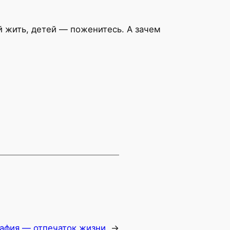
й жить, детей — поженитесь. А зачем
афия — отпечаток жизни
→