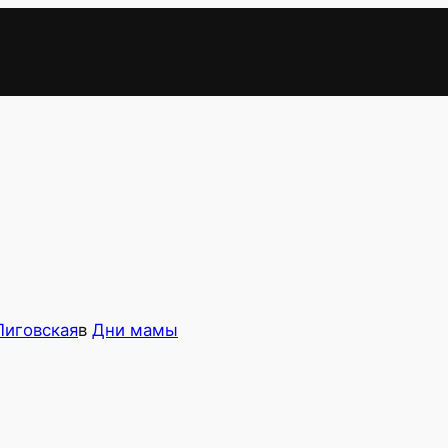
Лиговская
в
Дни мамы