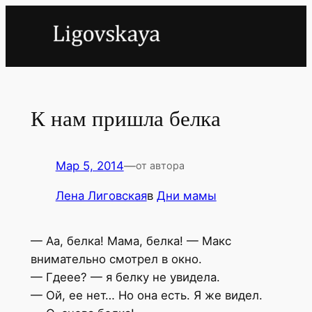
Перейти
к
содержимому
К нам пришла белка
Мар 5, 2014
—
от автора
Лена Лиговская
в
Дни мамы
— Аа, белка! Мама, белка! — Макс
внимательно смотрел в окно.
— Гдеее? — я белку не увидела.
— Ой, ее нет… Но она есть. Я же видел.