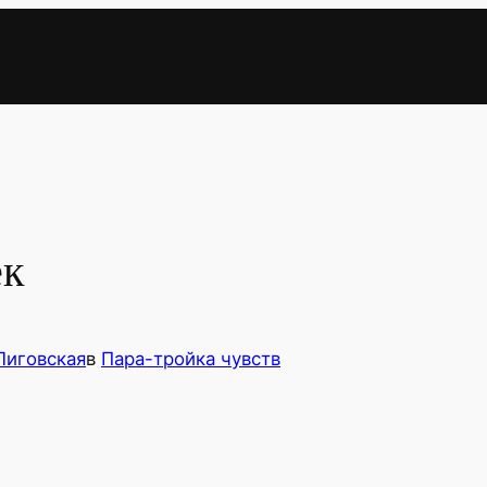
ек
Лиговская
в
Пара-тройка чувств