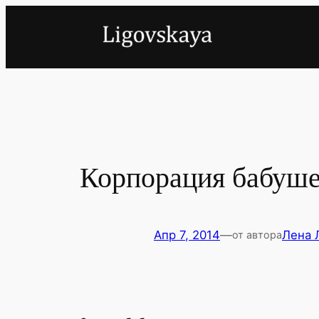
Перейти
к
содержимому
Корпорация бабуш
Апр 7, 2014
—
Лена 
от автора