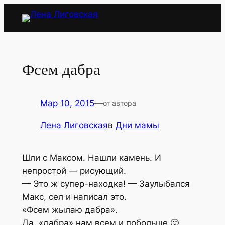
Перейти
к
содержимому
Фсем дабра
Мар 10, 2015
—
от автора
Лена Лиговская
в
Дни мамы
Шли с Максом. Нашли камень. И
непростой — рисующий.
— Это ж супер-находка! — Заулыбался
Макс, сел и написал это.
«Фсем жылаю дабра».
Да, «дабра» нам всем и побольше 🙂