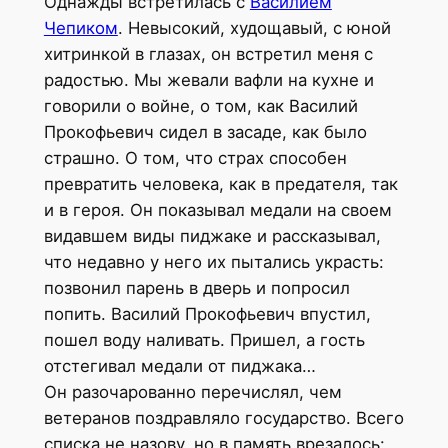
Однажды встретилась с
Василием
Чепиком
. Невысокий, худощавый, с юной
хитринкой в глазах, он встретил меня с
радостью. Мы жевали вафли на кухне и
говорили о войне, о том, как Василий
Прокофьевич сидел в засаде, как было
страшно. О том, что страх способен
превратить человека, как в предателя, так
и в героя. Он показывал медали на своем
видавшем виды пиджаке и рассказывал,
что недавно у него их пытались украсть:
позвонил парень в дверь и попросил
попить. Василий Прокофьевич впустил,
пошел воду наливать. Пришел, а гость
отстегивал медали от пиджака…
Он разочарованно перечислял, чем
ветеранов поздравляло государство. Всего
списка не назову, но в память врезалось: