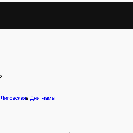
ь
 Лиговская
в
Дни мамы