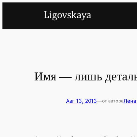
Перейти
к
содержимому
Имя — лишь детал
Авг 13, 2013
—
Лена
от автора