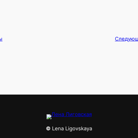
ы
Следую
©
Lena Ligovskaya