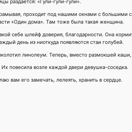
ицы раздается: «Гули-гули-гули».
рамывая, проходит под нашими окнами с большими су
части «Один дома». Там тоже была такая женщина.
т. Такой себе шлейф доверия, благодарности. Она кор
аждый день из ниоткуда появляются стаи голубей.
иколотил линолеум. Теперь, вместо размокшей каши,
. Их повесила возле каждой двери девушка-соседка.
аю вам его замечать, лелеять, хранить в сердце.