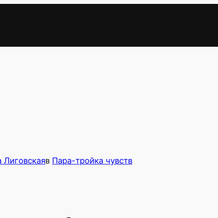
 Лиговская
в
Пара-тройка чувств